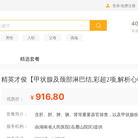
登录/免费注册
40
客服
男性
入职
父母
高端
精选套餐
精英才俊【甲状腺及颈部淋巴结,彩超2项,解析
916.80
¥
优惠价：
套餐简介：
含肝、胆、脾、胰、肾等重要器官筛查，以及甲状腺
服务机构：
由湖南省人民医院(岳麓山院区)提供