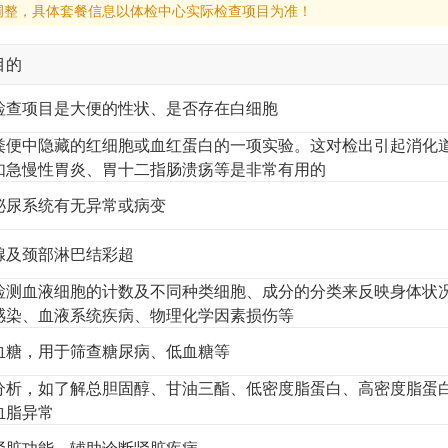
调整，具体套餐信息以体检中心实际检查项目为准！
目的
检查项目是大便的性状、是否存在白细胞
粪便中隐藏的红细胞或血红蛋白的一项实验。这对检出引起消化
如急慢性胃炎、胃十二指肠溃疡等是非常有用的
泌尿系统有无异常或病变
腺及颈部淋巴结彩超
检测血液细胞的计数及不同种类细胞、成分的分类来反映身体状
感染、血液系统疾病、物理化学因素损伤等
血糖，用于筛查糖尿病、低血糖等
分析，如了解总胆固醇、甘油三酯、低密度脂蛋白、高密度脂蛋
血脂异常
肾脏功能，辅助诊断肾脏疾病