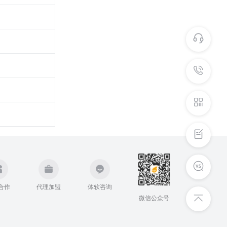
在线
客服
意见
反馈
合作
代理加盟
体软咨询
微信公众号
回到
顶部