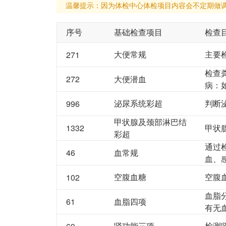
温馨提示：因为体检中心体检项目内容会不定期做
序号
基础检查项目
检查
大便常规
主要
271
检查
272
大便潜血
病：
泌尿系统彩超
判断
996
甲状腺及颈部淋巴结
1332
甲状
彩超
通过
46
血常规
血、
空腹血糖
空腹
102
血脂
61
血脂四项
有无
肾功能三项
检测